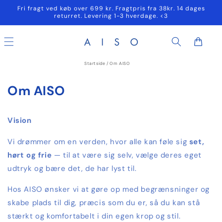
Gå til
Fri fragt ved køb over 699 kr. Fragtpris fra 38kr. 14 dages
indhold
returret. Levering 1-3 hverdage. <3
Indkøbskurv
Startside
/
Om AISO
Om AISO
Vision
Vi drømmer om en verden, hvor alle kan føle sig
set,
hørt og frie
— til at være sig selv, vælge deres eget
udtryk og bære det, de har lyst til.
Hos AISO ønsker vi at gøre op med begrænsninger og
skabe plads til dig, præcis som du er, så du kan stå
stærkt og komfortabelt i din egen krop og stil.