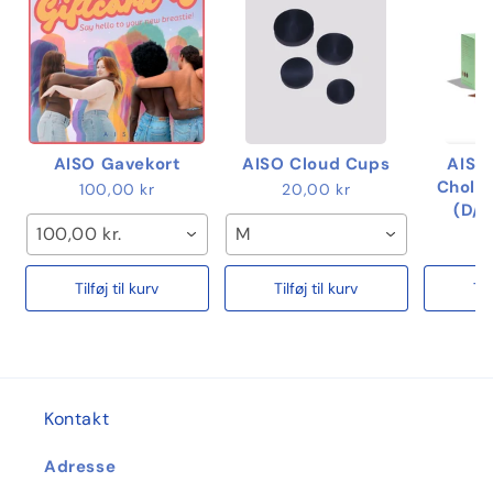
AISO Gavekort
AISO Cloud Cups
AISO
Cholo,
100,00 kr
20,00 kr
(D/D
100,00 kr.
M
1
Tilføj til kurv
Tilføj til kurv
Til
Kontakt
Adresse