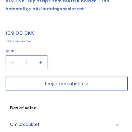
AISO No-slip strips som faktisk holder - Din
hemmelige påklædningsassistent!
Normalpris
109,00 DKK
Inklusive skatter.
Antal
Antal
Reducer
Øg
antallet
antallet
for
for
No-
No-
Læg i indkøbskurv
slip
slip
strips,
strips,
50
50
Beskrivelse
stks.
stks.
Om produktet