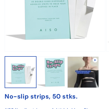
Åbn
Å
mediet
m
1
2
i
i
modus
m
No-slip strips, 50 stks.